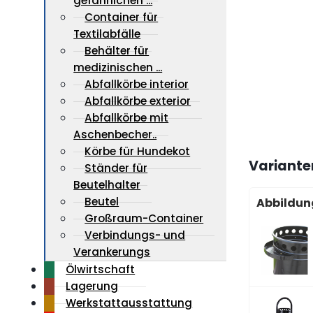
gefährlichen ...
Container für
Textilabfälle
Behälter für
medizinischen ...
Abfallkörbe interior
Abfallkörbe exterior
Abfallkörbe mit
Aschenbecher..
Körbe für Hundekot
Variante
Ständer für
Beutelhalter
Beutel
Abbildun
Großraum-Container
Verbindungs- und
Verankerungs
Ölwirtschaft
Lagerung
Werkstattausstattung