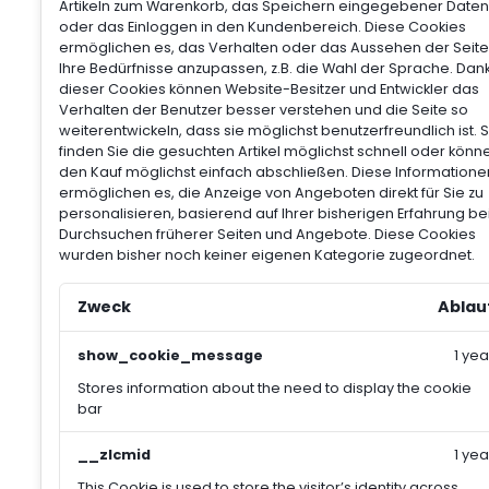
Artikeln zum Warenkorb, das Speichern eingegebener Daten
oder das Einloggen in den Kundenbereich.
Diese Cookies
ermöglichen es, das Verhalten oder das Aussehen der Seite
Ihre Bedürfnisse anzupassen, z.B. die Wahl der Sprache.
Dan
dieser Cookies können Website-Besitzer und Entwickler das
Verhalten der Benutzer besser verstehen und die Seite so
weiterentwickeln, dass sie möglichst benutzerfreundlich ist. 
finden Sie die gesuchten Artikel möglichst schnell oder könn
den Kauf möglichst einfach abschließen.
Diese Informatione
ermöglichen es, die Anzeige von Angeboten direkt für Sie zu
personalisieren, basierend auf Ihrer bisherigen Erfahrung b
Durchsuchen früherer Seiten und Angebote.
Diese Cookies
wurden bisher noch keiner eigenen Kategorie zugeordnet.
Zweck
Ablau
show_cookie_message
1 yea
Stores information about the need to display the cookie
bar
__zlcmid
1 yea
This Cookie is used to store the visitor’s identity across