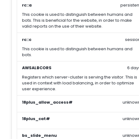
rc::a
persisten
This cookie is used to distinguish between humans and
bots. This is beneficial for the website, in order to make
valid reports on the use of their website.
rc::c
sessio
This cookie is used to distinguish between humans and
bots.
AWSALBCORS
6 day
Registers which server-cluster is serving the visitor. This is
used in context with load balancing, in order to optimize
user experience.
18plus_allow_access#
unknow
18plus_cat#
unknow
bs_slide_menu
unknow