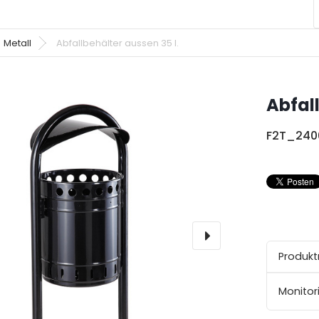
Metall
Abfallbehälter aussen 35 l.
Abfall
F2T_240
Produk
Monitor