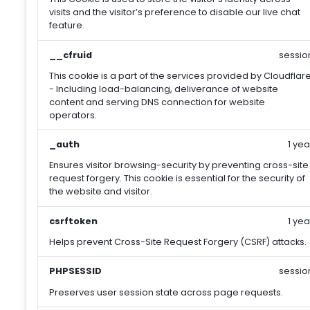
visits and the visitor’s preference to disable our live chat
feature.
__cfruid
sessio
This cookie is a part of the services provided by Cloudflar
- Including load-balancing, deliverance of website
content and serving DNS connection for website
operators.
_auth
1 yea
Ensures visitor browsing-security by preventing cross-site
request forgery. This cookie is essential for the security of
the website and visitor.
csrftoken
1 yea
Helps prevent Cross-Site Request Forgery (CSRF) attacks.
PHPSESSID
sessio
Preserves user session state across page requests.