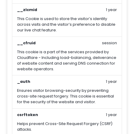
__zlcmid
1 year
This Cookie is used to store the visitor’s identity
across visits and the visitor’s preference to disable
our live chat feature.
__cfruid
session
This cookie is a part of the services provided by
Cloudflare - Including load-balancing, deliverance
of website content and serving DNS connection for
website operators.
_auth
1 year
Ensures visitor browsing-security by preventing
cross-site request forgery. This cookie is essential
for the security of the website and visitor.
csrftoken
1 year
Helps prevent Cross-Site Request Forgery (CSRF)
attacks.